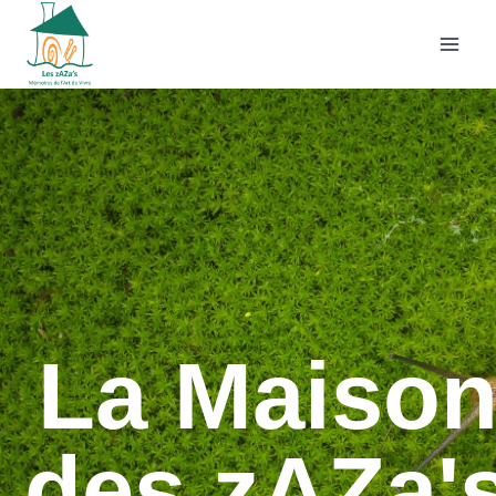
La Maiso
des zAZa'